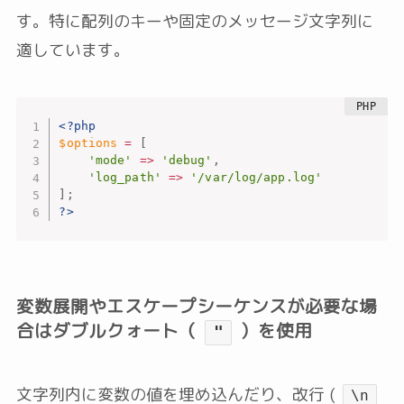
す。特に配列のキーや固定のメッセージ文字列に
適しています。
<?php
$options
=
[
'mode'
=
>
'debug'
,
'log_path'
=
>
'/var/log/app.log'
]
;
?>
変数展開やエスケープシーケンスが必要な場
合はダブルクォート（
）を使用
"
文字列内に変数の値を埋め込んだり、改行 (
\n