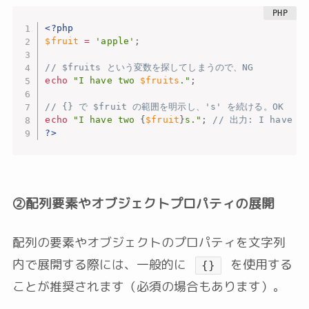
<?php
$fruit
=
'apple'
;
// $fruits という変数を探してしまうので、NG
echo
"I have two 
$fruits
."
;
// {} で $fruit の範囲を明示し、's' を続ける。OK
echo
"I have two 
{
$fruit
}
s."
;
// 出力: I have tw
?>
②配列要素やオブジェクトプロパティの展開
配列の要素やオブジェクトのプロパティを文字列
内で展開する際には、一般的に
を使用する
{}
ことが推奨されます（必須の場合もあります）。