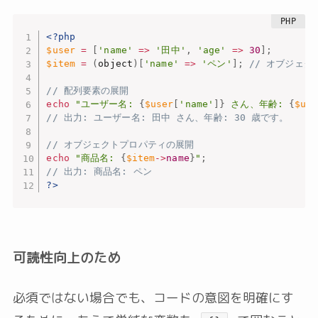
<?php
$user
=
[
'name'
=
>
'田中'
,
'age'
=
>
30
]
;
$item
=
(
object
)
[
'name'
=
>
'ペン'
]
;
// オブジェク
// 配列要素の展開
echo
"ユーザー名: 
{
$user
[
'name'
]
}
 さん、年齢: 
{
$use
// 出力: ユーザー名: 田中 さん、年齢: 30 歳です。
// オブジェクトプロパティの展開
echo
"商品名: 
{
$item
-
>
name
}
"
;
// 出力: 商品名: ペン
?>
可読性向上のため
必須ではない場合でも、コードの意図を明確にす