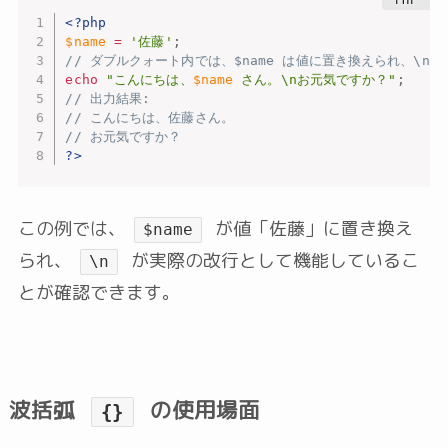
<?php
$name
=
'佐藤'
;
// ダブルクォート内では、$name は値に置き換えられ、\n
echo
"こんにちは、
$name
 さん。\nお元気ですか？"
;
// 出力結果:
// こんにちは、佐藤さん。
// お元気ですか？
?>
この例では、
が値「佐藤」に置き換え
$name
られ、
が実際の改行として機能しているこ
\n
とが確認できます。
波括弧
の使用場面
{}