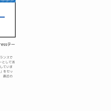
essテー
ーランスで
ーとして活
注していま
築」をセッ
。 直近の