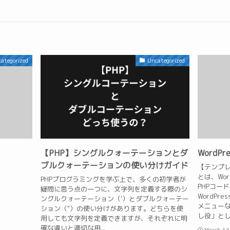
ategorized
Uncategorized
【PHP】シングルクォーテーションとダ
WordP
ブルクォーテーションの使い分けガイド
【テンプレ
とは、Wo
PHPプログラミングを学ぶ上で、多くの初学者が
PHPコー
疑問に思う点の一つに、文字列を定義する際のシ
WordP
ングルクォーテーション（'）とダブルクォーテー
メニュー
ション（"）の使い分けがあります。どちらを使
し役」とし
用しても文字列を定義できますが、それぞれに明
確な違いと適切な用...