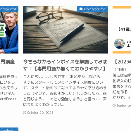
ategorized
Uncategorized
入門講座
今さらながらインボイスを解説してみま
【202
す！【専門用語が無くてわかりやすい】
【目標】 
後には自動
の講座を作っ
こんにちは、よしおです！ お恥ずかしながら、
動収入の
ブログをし
すでにスタートしているインボイス制度につい
集客をする
れから使うよ
て、スタート後の今になってようやく学び始めま
柱を作る ・
 ぜひ学ん
した（マジで、お恥ずかしい）もしかしたら、僕
かりで、正
dPress
と同じように「あとで勉強しよう」と言って、実
はまだよくわかってい...
Septembe
October 26, 2023
Wordpress