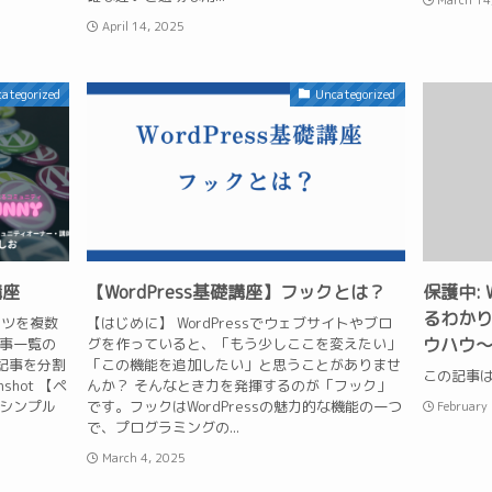
March 14
April 14, 2025
ategorized
Uncategorized
講座
【WordPress基礎講座】フックとは？
保護中: 
るわかり
ンツを複数
【はじめに】 WordPressでウェブサイトやブロ
ウハウ
記事一覧の
グを作っていると、「もう少しここを変えたい」
記事を分割
「この機能を追加したい」と思うことがありませ
この記事
hot 【ペ
んか？ そんなとき力を発揮するのが「フック」
超シンプル
です。フックはWordPressの魅力的な機能の一つ
February
で、プログラミングの...
March 4, 2025