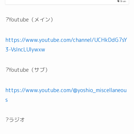
Brain
?Youtube（メイン）
https://www.youtube.com/channel/UCHkDdG7sY
3-VsIncLUlywxw
?Youtube（サブ）
https://www.youtube.com/@yoshio_miscellaneou
s
?ラジオ